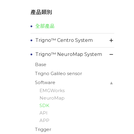
產品類別
全部產品
Trigno™ Centro System
Trigno™ NeuroMap System
Base
Trigno Galileo sensor
Software
EMGWorks
NeuroMap
SDK
API
APP
Trigger